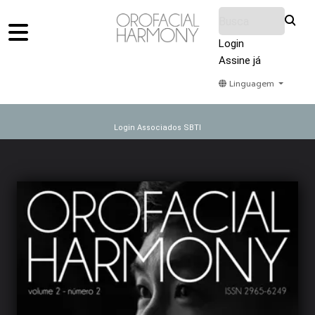
Login
Assine já
Linguagem
Home
Acervo
Submeter
Sobre Nós
Login Associados SBTI