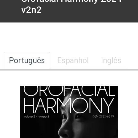
v2n2
Português
Espanhol
Inglês